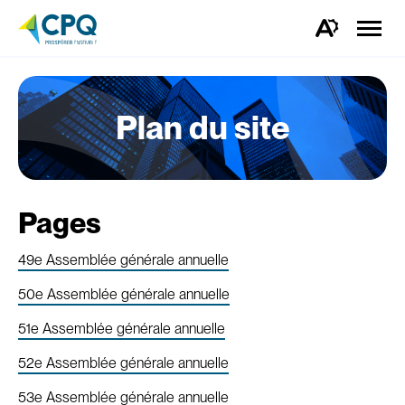
Ouvrir
la
Ouvrez
naviga
la
du
barre
site
d'outils
d'accessibilité.
Plan du site
Pages
49e Assemblée générale annuelle
50e Assemblée générale annuelle
51e Assemblée générale annuelle
52e Assemblée générale annuelle
53e Assemblée générale annuelle