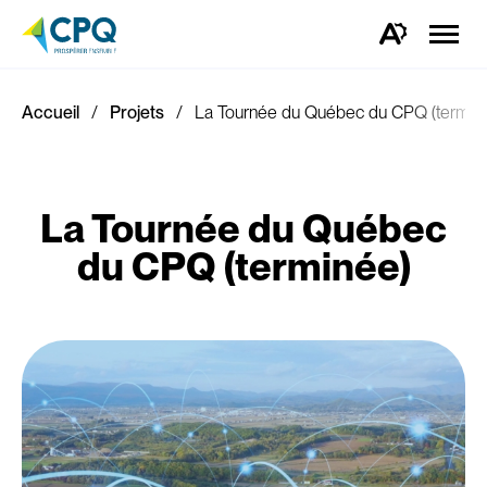
Ouvrir
la
Ouvrez
naviga
la
du
barre
site
d'outils
d'accessibilité.
Accueil
Projets
La Tournée du Québec du CPQ (termin
La Tournée du Québec
du CPQ (terminée)