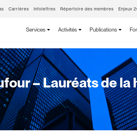
as
Carrières
Infolettres
Répertoire des membres
Enjeux 
Services
Activités
Publications
Fo
four – Lauréats de la 