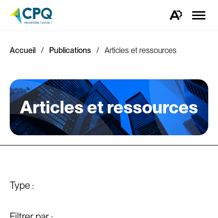
Ouvrir
la
Ouvrez
naviga
la
du
barre
site
d'outils
d'accessibilité.
Accueil
Publications
Articles et ressources
Articles et ressources
Type :
Filtrer par :