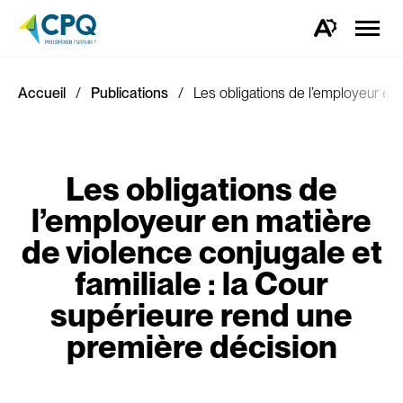
Ouvrir
la
Ouvrez
naviga
la
du
barre
site
d'outils
d'accessibilité.
Accueil
Publications
Les obligations de l’employeur en 
Les obligations de
l’employeur en matière
de violence conjugale et
familiale : la Cour
supérieure rend une
première décision