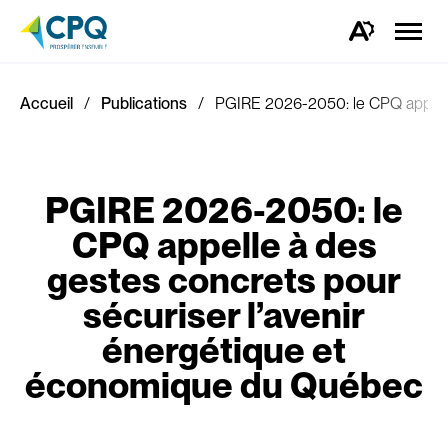
Ouvrir
la
Ouvrez
naviga
la
du
barre
site
d'outils
d'accessibilité.
Accueil
Publications
PGIRE 2026-2050: le CPQ appelle 
PGIRE 2026-2050: le
CPQ appelle à des
gestes concrets pour
sécuriser l’avenir
énergétique et
économique du Québec