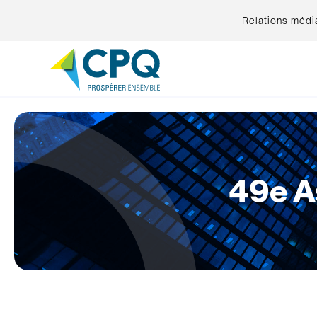
Relations médi
49e A