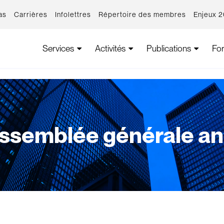
as
Carrières
Infolettres
Répertoire des membres
Enjeux 
Services
Activités
Publications
Fo
ssemblée générale an