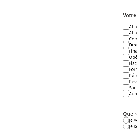
Votre
Aff
Affa
Com
Dir
Fin
Opé
Fisc
For
Rém
Res
San
Aut
Que r
Je 
Je 