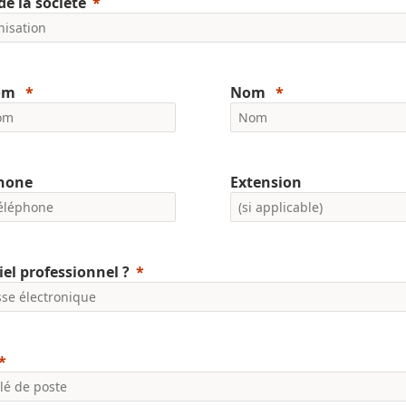
e la société
om
Nom
phone
Extension
iel professionnel ?