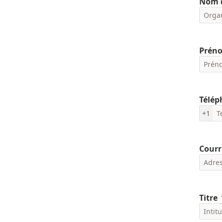
Nom d
Prén
Télé
+1
Courr
Titre