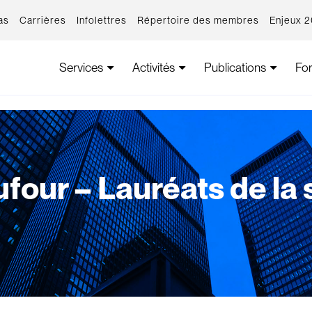
as
Carrières
Infolettres
Répertoire des membres
Enjeux 
Services
Activités
Publications
Fo
four – Lauréats de la 