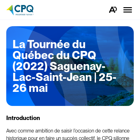
Ouvrir
la
Ouvrez
naviga
la
du
barre
site
d'outils
d'accessibilité.
La Tournée du
Québec du CPQ
(2022) Saguenay-
Lac-Saint-Jean | 25-
26 mai
Introduction
Avec comme ambition de saisir l’occasion de cette relance
historique pour en faire un succès collectif, le CPQ sillonne