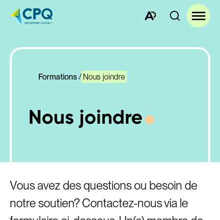
Ouvrez
Ouvrir
la
la
barre
navigat
d'outils
du
d'accessibilité.
site
Formations
Nous joindre
Nous joindre
Vous avez des questions ou besoin de
notre soutien? Contactez-nous via le