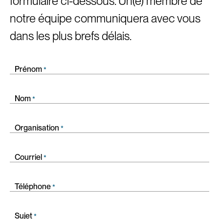
formulaire ci-dessous. Un(e) membre de
notre équipe communiquera avec vous
dans les plus brefs délais.
Prénom
*
Nom
*
Organisation
*
Courriel
*
Téléphone
*
Sujet
*