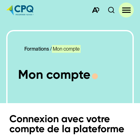
Ouvrez
Ouvrir
la
la
barre
navigat
d'outils
du
d'accessibilité.
site
Formations
Mon compte
Mon compte
Connexion avec votre
compte de la plateforme