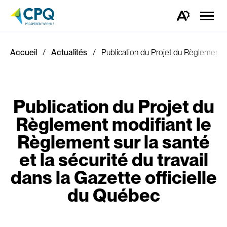
Ouvrir
la
Ouvrez
naviga
la
du
barre
site
d'outils
d'accessibilité.
Accueil
Actualités
Publication du Projet du Règlement mo
Publication du Projet du
Règlement modifiant le
Règlement sur la santé
et la sécurité du travail
dans la Gazette officielle
du Québec