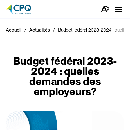
Ouvrir
la
Ouvrez
naviga
la
du
barre
site
d'outils
d'accessibilité.
Accueil
Actualités
Budget fédéral 2023-2024 : quell
Budget fédéral 2023-
2024 : quelles
demandes des
employeurs?