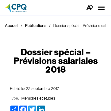
Ouvrir
la
Ouvrez
naviga
la
du
barre
site
d'outils
d'accessibilité.
Accueil
Publications
Dossier spécial - Prévisions salar
Dossier spécial –
Prévisions salariales
2018
Publié le:
22 septembre 2017
Type:
Mémoires et études
Share
Facebook
Twitter
LinkedIn