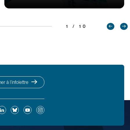
1 / 10
r à l’infolettre
ok
inkedIn
Bluesky
YouTube
Instagram