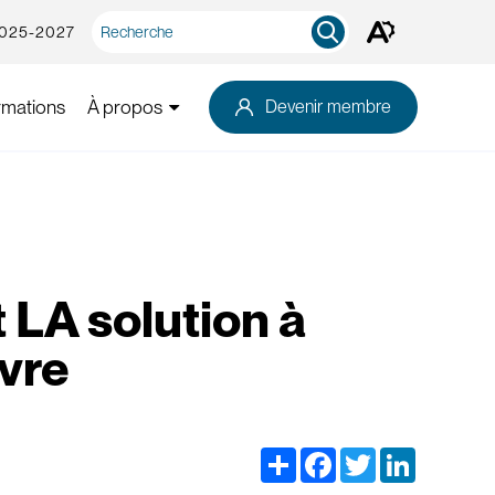
Recherche
2025-2027
Ouvrez
rapide
la
barre
d'outils
rmations
À propos
Devenir membre
d'accessibilité.
 LA solution à
vre
Share
Facebook
Twitter
LinkedIn