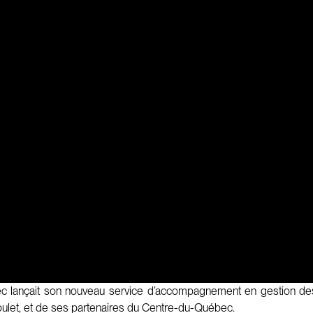
uébec lançait son nouveau service d’accompagnement en gestion 
 Boulet, et de ses partenaires du Centre-du-Québec.