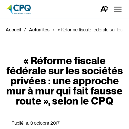
Ouvrir
la
Ouvrez
naviga
la
du
barre
site
d'outils
d'accessibilité.
Accueil
Actualités
« Réforme fiscale fédérale sur les so
« Réforme fiscale
fédérale sur les sociétés
privées : une approche
mur à mur qui fait fausse
route », selon le CPQ
Publié le:
3 octobre 2017