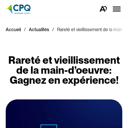
Ouvrir
la
Ouvrez
naviga
la
du
barre
site
d'outils
d'accessibilité.
Accueil
Actualités
Rareté et vieillissement de la main-
Rareté et vieillissement
de la main-d’oeuvre:
Gagnez en expérience!