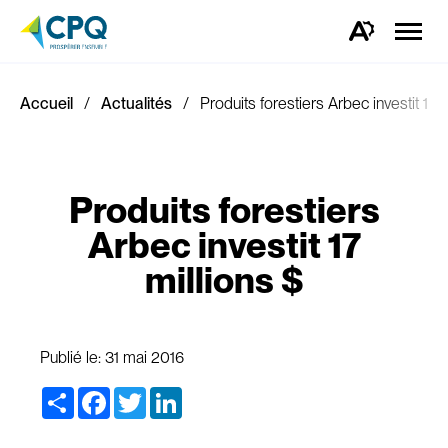
Ouvrir
la
Ouvrez
naviga
la
du
barre
site
d'outils
d'accessibilité.
Accueil
Actualités
Produits forestiers Arbec investit 17 m
Produits forestiers
Arbec investit 17
millions $
Publié le:
31 mai 2016
Share
Facebook
Twitter
LinkedIn