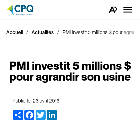
Ouvrir
la
Ouvrez
naviga
la
du
barre
site
d'outils
d'accessibilité.
Accueil
Actualités
PMI investit 5 millions $ pour agrand
PMI investit 5 millions $
pour agrandir son usine
Publié le:
26 avril 2016
Share
Facebook
Twitter
LinkedIn