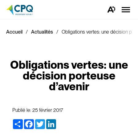
Ouvrir
la
Ouvrez
naviga
la
du
barre
site
d'outils
d'accessibilité.
Accueil
Actualités
Obligations vertes: une décision por
Obligations vertes: une
décision porteuse
d’avenir
Publié le:
25 février 2017
Share
Facebook
Twitter
LinkedIn