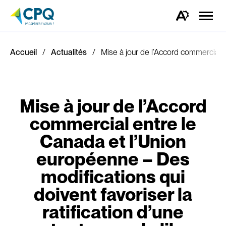
Ouvrir
la
Ouvrez
naviga
la
du
barre
site
d'outils
d'accessibilité.
Accueil
Actualités
Mise à jour de l’Accord commercial en
Mise à jour de l’Accord
commercial entre le
Canada et l’Union
européenne – Des
modifications qui
doivent favoriser la
ratification d’une