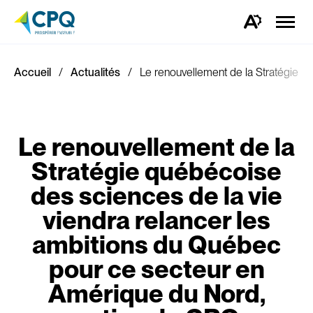
Ouvrir
la
Ouvrez
naviga
la
du
barre
site
d'outils
d'accessibilité.
Accueil
Actualités
Le renouvellement de la Stratégie q
Le renouvellement de la
Stratégie québécoise
des sciences de la vie
viendra relancer les
ambitions du Québec
pour ce secteur en
Amérique du Nord,