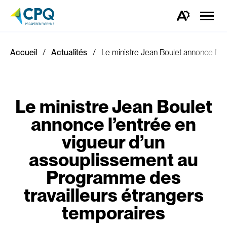
Ouvrir
la
Ouvrez
naviga
la
du
barre
site
d'outils
d'accessibilité.
Accueil
Actualités
Le ministre Jean Boulet annonce l’e
Le ministre Jean Boulet
annonce l’entrée en
vigueur d’un
assouplissement au
Programme des
travailleurs étrangers
temporaires