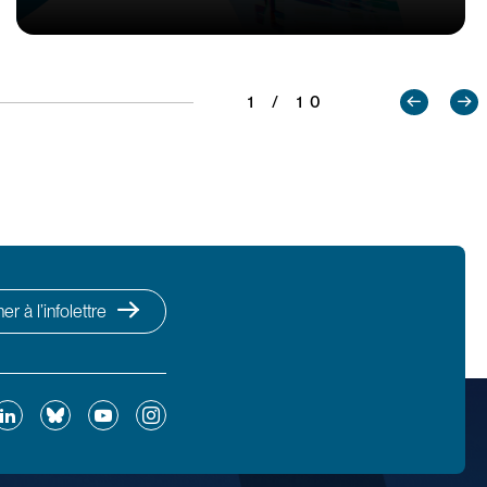
1 / 10
r à l’infolettre
ok
inkedIn
Bluesky
YouTube
Instagram