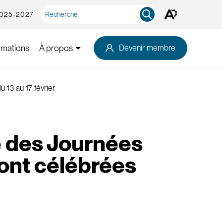
Recherche
2025-2027
Ouvrez
rapide
la
barre
d'outils
rmations
À propos
Devenir membre
d'accessibilité.
 13 au 17 février
 des Journées
ront célébrées