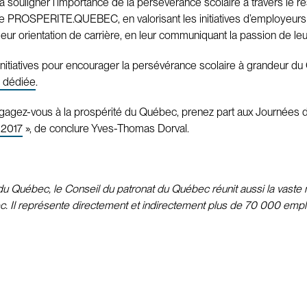
à souligner l’importance de la persévérance scolaire à travers le
 PROSPERITE.QUEBEC, en valorisant les initiatives d’employeurs en
 leur orientation de carrière, en leur communiquant la passion de leu
nitiatives pour encourager la persévérance scolaire à grandeur du Q
e dédiée
.
! Engagez-vous à la prospérité du Québec, prenez part aux Journées 
 2017
», de conclure Yves-Thomas Dorval.
 Québec, le Conseil du patronat du Québec réunit aussi la vaste m
c. Il représente directement et indirectement plus de 70 000 emplo