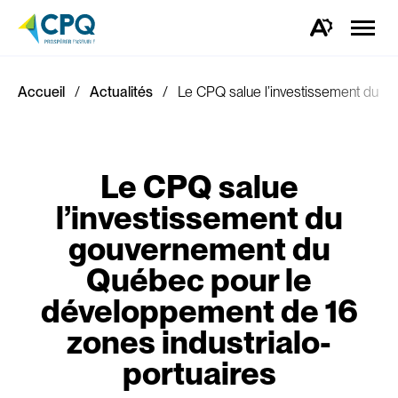
Ouvrir
la
Ouvrez
naviga
la
du
barre
site
d'outils
d'accessibilité.
Accueil
Actualités
Le CPQ salue l’investissement du g
Le CPQ salue
l’investissement du
gouvernement du
Québec pour le
développement de 16
zones industrialo-
portuaires