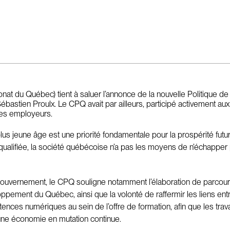
nat du Québec) tient à saluer l’annonce de la nouvelle Politique 
Sébastien Proulx. Le CPQ avait par ailleurs, participé activement au
 des employeurs.
 plus jeune âge est une priorité fondamentale pour la prospérité fut
ualifiée, la société québécoise n’a pas les moyens de n’échapper
gouvernement, le CPQ souligne notamment l’élaboration de parcours 
pement du Québec, ainsi que la volonté de raffermir les liens entre 
étences numériques au sein de l’offre de formation, afin que les trav
 une économie en mutation continue.