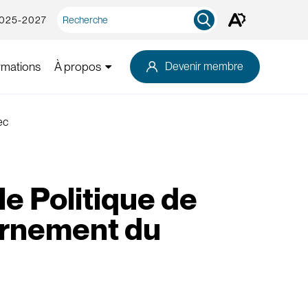
Recherche
2025-2027
Ouvrez
rapide
la
barre
d'outils
rmations
À propos
Devenir membre
d'accessibilité.
ec
le Politique de
vernement du