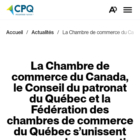
Ouvrir
la
Ouvrez
naviga
la
du
barre
site
d'outils
d'accessibilité.
Accueil
Actualités
La Chambre de commerce du Canada, l
La Chambre de
commerce du Canada,
le Conseil du patronat
du Québec et la
Fédération des
chambres de commerce
du Québec s’unissent