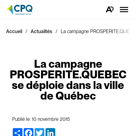
Ouvrir
la
Ouvrez
naviga
la
du
barre
site
d'outils
d'accessibilité.
Accueil
Actualités
La campagne PROSPERITE.QUEBEC s
La campagne
PROSPERITE.QUEBEC
se déploie dans la ville
de Québec
Publié le:
10 novembre 2015
Share
Facebook
Twitter
LinkedIn