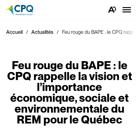
Ouvrir
la
Ouvrez
naviga
la
du
barre
site
d'outils
d'accessibilité.
Accueil
Actualités
Feu rouge du BAPE : le CPQ rappelle
Feu rouge du BAPE : le
CPQ rappelle la vision et
l’importance
économique, sociale et
environnementale du
REM pour le Québec