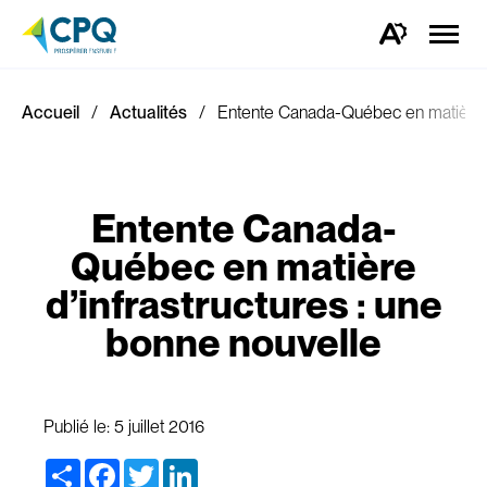
Ouvrir
la
Ouvrez
naviga
la
du
barre
site
d'outils
d'accessibilité.
Accueil
Actualités
Entente Canada-Québec en matière d'
Entente Canada-
Québec en matière
d’infrastructures : une
bonne nouvelle
Publié le:
5 juillet 2016
Share
Facebook
Twitter
LinkedIn