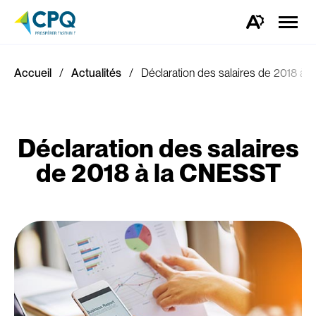
Ouvrir
la
Ouvrez
naviga
la
du
barre
site
d'outils
d'accessibilité.
Accueil
Actualités
Déclaration des salaires de 2018 à
Déclaration des salaires
de 2018 à la CNESST