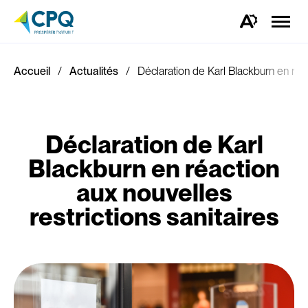
Ouvrir
la
Ouvrez
naviga
la
du
barre
site
d'outils
d'accessibilité.
Accueil
Actualités
Déclaration de Karl Blackburn en réac
Déclaration de Karl
Blackburn en réaction
aux nouvelles
restrictions sanitaires