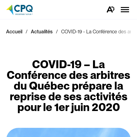
Ouvrir
la
Ouvrez
naviga
la
du
barre
site
d'outils
d'accessibilité.
Accueil
Actualités
COVID-19 - La Conférence des arbitr
COVID-19 – La
Conférence des arbitres
du Québec prépare la
reprise de ses activités
pour le 1er juin 2020