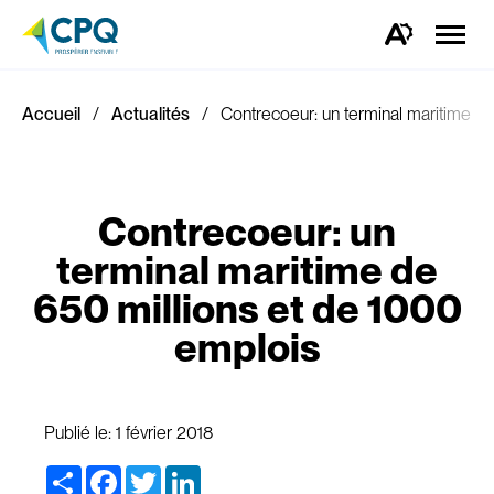
Ouvrir
la
Ouvrez
naviga
la
du
barre
site
d'outils
d'accessibilité.
Accueil
Actualités
Contrecoeur: un terminal maritime d
Contrecoeur: un
terminal maritime de
650 millions et de 1000
emplois
Publié le:
1 février 2018
Share
Facebook
Twitter
LinkedIn