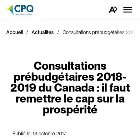
Ouvrir
la
Ouvrez
naviga
la
du
barre
site
d'outils
d'accessibilité.
Accueil
Actualités
Consultations prébudgétaires 2018-20
Consultations
prébudgétaires 2018-
2019 du Canada : il faut
remettre le cap sur la
prospérité
Publié le:
18 octobre 2017