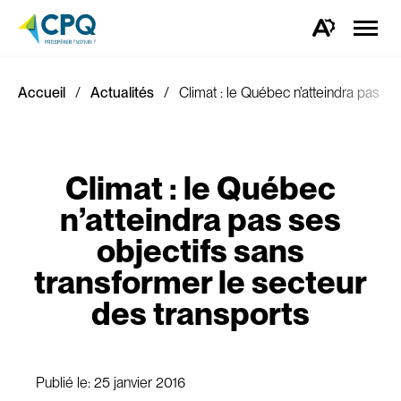
Ouvrir
la
Ouvrez
naviga
la
du
barre
site
d'outils
d'accessibilité.
Accueil
Actualités
Climat : le Québec n’atteindra pas se
Climat : le Québec
n’atteindra pas ses
objectifs sans
transformer le secteur
des transports
Publié le:
25 janvier 2016