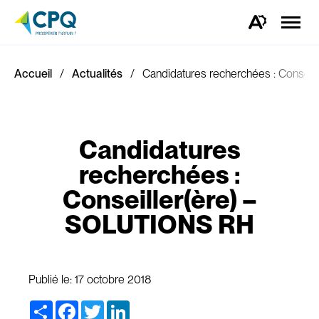
Ouvrir
la
Ouvrez
naviga
la
du
barre
site
d'outils
d'accessibilité.
Accueil
Actualités
Candidatures recherchées : Consei
Candidatures
recherchées :
Conseiller(ère) –
SOLUTIONS RH
Publié le:
17 octobre 2018
Share
Facebook
Twitter
LinkedIn