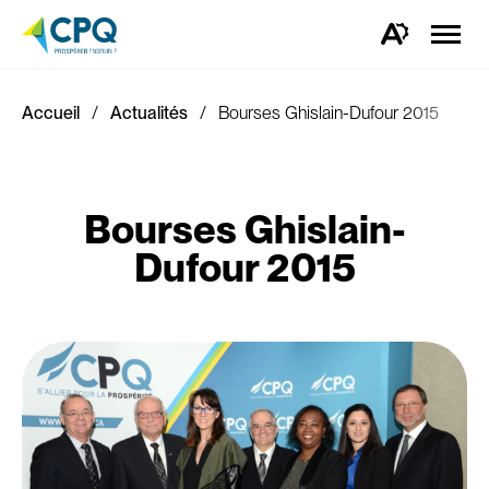
Ouvrir
la
Ouvrez
naviga
la
du
barre
site
d'outils
d'accessibilité.
Accueil
Actualités
Bourses Ghislain-Dufour 2015
Bourses Ghislain-
Dufour 2015