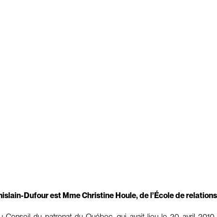
islain-Dufour est Mme Christine Houle, de l’École de relations 
Conseil du patronat du Québec, qui avait lieu le 20 avril 2010,