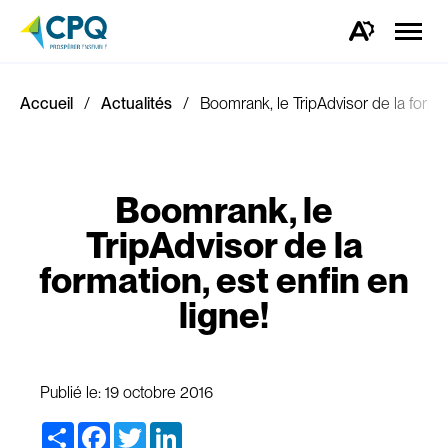
Ouvrir
la
Ouvrez
naviga
la
du
barre
site
d'outils
d'accessibilité.
Accueil
Actualités
Boomrank, le TripAdvisor de la formati
Boomrank, le
TripAdvisor de la
formation, est enfin en
ligne!
Publié le:
19 octobre 2016
Share
Facebook
Twitter
LinkedIn