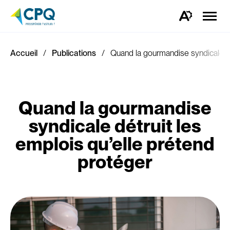
Ouvrir
la
Ouvrez
naviga
la
du
barre
site
d'outils
d'accessibilité.
Accueil
Publications
Quand la gourmandise syndicale dé
Quand la gourmandise
syndicale détruit les
emplois qu’elle prétend
protéger