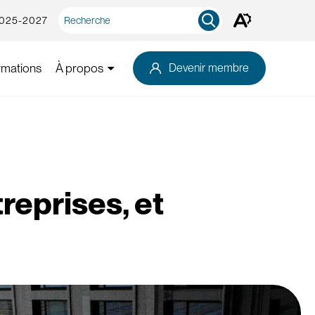
Recherche
2025-2027
Ouvrez
rapide
la
barre
d'outils
rmations
À propos
Devenir membre
d'accessibilité.
reprises, et