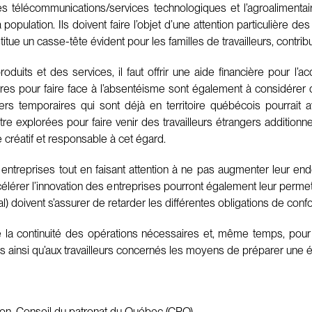
télécommunications/services technologiques et l’agroalimentaire
opulation. Ils doivent faire l’objet d’une attention particulière des
ue un casse-tête évident pour les familles de travailleurs, contrib
oduits et des services, il faut offrir une aide financière pour l
ures pour faire face à l’absentéisme sont également à considérer d
gers temporaires qui sont déjà en territoire québécois pourrait a
tre explorées pour faire venir des travailleurs étrangers addition
 créatif et responsable à cet égard.
s entreprises tout en faisant attention à ne pas augmenter leur en
lérer l’innovation des entreprises pourront également leur permet
l) doivent s’assurer de retarder les différentes obligations de conf
 la continuité des opérations nécessaires et, même temps, pou
es ainsi qu’aux travailleurs concernés les moyens de préparer une év
ction, Conseil du patronat du Québec (CPQ)