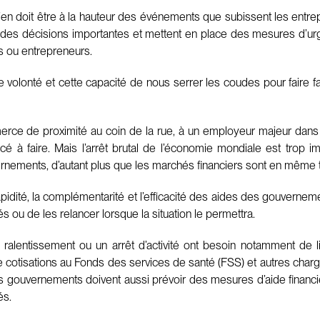
ien doit être à la hauteur des événements que subissent les ent
des décisions importantes et mettent en place des mesures d’urg
urs ou entrepreneurs.
 volonté et cette capacité de nous serrer les coudes pour faire fa
rce de proximité au coin de la rue, à un employeur majeur dans u
à faire. Mais l’arrêt brutal de l’économie mondiale est trop imp
uvernements, d’autant plus que les marchés financiers sont en mêm
apidité, la complémentarité et l’efficacité des aides des gouverne
és ou de les relancer lorsque la situation le permettra.
 ralentissement ou un arrêt d’activité ont besoin notamment de liq
 cotisations au Fonds des services de santé (FSS) et autres charge
es gouvernements doivent aussi prévoir des mesures d’aide financi
és.