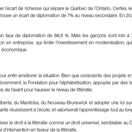
 l’écart de richesse qui sépare le Québec de l’Ontario. Certes, les
 trouve un écart de diplomation de 7% au niveau secondaire. En 202
n taux de diplomation de 86,5 %. Mais les garçons sont loin à 7
ation en entreprise, qui limite l’investissement en modernisation, 
ité économique.
rts pour enfin améliorer la situation. Bien que conscients des projets
récemment, la Fondation pour l’alphabétisation, appuyée par des 
de l’avant pour hausser le niveau de littératie.
Alberta, du Manitoba, du Nouveau-Brunswick et adopter une loi sur l
s réussissent à l’école, et valoriserait l’apprentissage tout au long d
le droit à la littératie comme un droit universel, semblable au Dr
’intervention en faveur de la littératie.