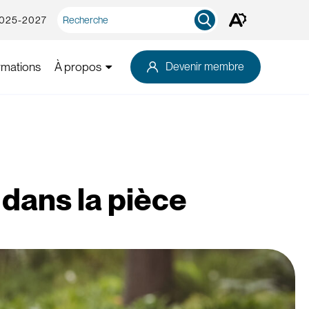
Recherche
2025-2027
Ouvrez
rapide
la
barre
d'outils
rmations
À propos
Devenir membre
d'accessibilité.
t dans la pièce