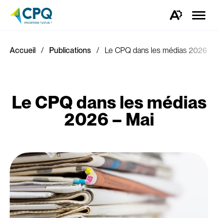
Ouvrir
la
Ouvrez
naviga
la
du
barre
site
d'outils
d'accessibilité.
Accueil
Publications
Le CPQ dans les médias 2026 – 
Le CPQ dans les médias
2026 – Mai