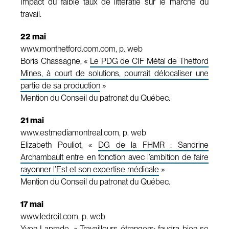
Impact du faible taux de littératie sur le marché du
travail.
22 mai
www.monthetford.com.com, p. web
Boris Chassagne, «
Le PDG de CIF Métal de Thetford
Mines, à court de solutions, pourrait délocaliser une
partie de sa production
»
Mention du Conseil du patronat du Québec.
21 mai
www.estmediamontreal.com, p. web
Elizabeth Pouliot, «
DG de la FHMR : Sandrine
Archambault entre en fonction avec l’ambition de faire
rayonner l’Est et son expertise médicale
»
Mention du Conseil du patronat du Québec.
17 mai
www.ledroit.com, p. web
Yvon Laprade, «
Travailleurs étrangers: faudra bien se