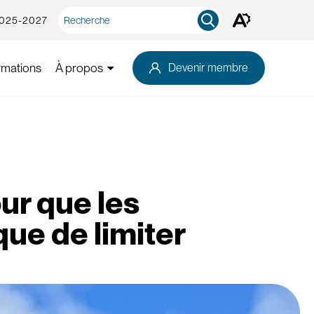
Recherche
2025-2027
Ouvrez
rapide
la
barre
d'outils
rmations
À propos
Devenir membre
d'accessibilité.
ur que les
que de limiter