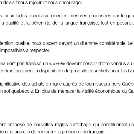
ela devrait nous réjouir et nous encourager.
s inquiétudes quant aux récentes mesures proposées par le gou
 la qualité et la pérennité de la langue française, tout en posant
intention louable, nous placent devant un dilemme considérable. 
 impossibles à respecter.
n’auront pas francisé un «
on/off
» devront cesser d’être vendus a
er drastiquement la disponibilité de produits essentiels pour les Q
nificative des achats en ligne auprès de fournisseurs hors Québec
 sol québécois. En plus de menacer la vitalité économique du Québec
t propose de nouvelles règles d’affichage qui constitueront un 
e cinq ans afin de renforcer la présence du français.