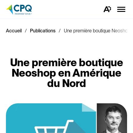
Ouvrir
la
Ouvrez
naviga
la
du
barre
site
d'outils
d'accessibilité.
Accueil
Publications
Une première boutique Neoshop 
Une première boutique
Neoshop en Amérique
du Nord