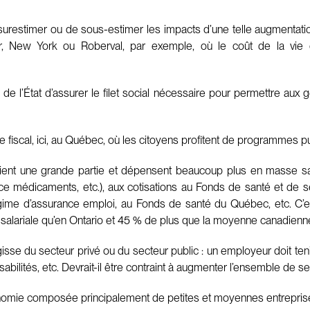
 surestimer ou de sous-estimer les impacts d’une telle augmentatio
ver, New York ou Roberval, par exemple, où le coût de la vi
é de l’État d’assurer le filet social nécessaire pour permettre au
ème fiscal, ici, au Québec, où les citoyens profitent de programmes
ient une grande partie et dépensent beaucoup plus en masse sal
 médicaments, etc.), aux cotisations au Fonds de santé et de s
gime d’assurance emploi, au Fonds de santé du Québec, etc. C’e
salariale qu’en Ontario et 45 % de plus que la moyenne canadienn
gisse du secteur privé ou du secteur public : un employeur doit ten
abilités, etc. Devrait-il être contraint à augmenter l’ensemble de s
omie composée principalement de petites et moyennes entreprises, qu