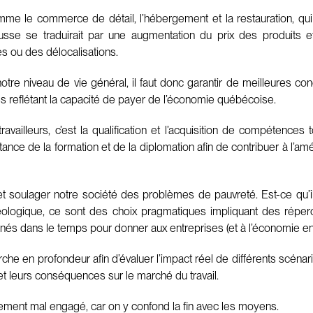
me le commerce de détail, l’hébergement et la restauration, qui
ausse se traduirait par une augmentation du prix des produits 
es ou des délocalisations.
re niveau de vie général, il faut donc garantir de meilleures con
es reflétant la capacité de payer de l’économie québécoise.
ravailleurs, c’est la qualification et l’acquisition de compétences
tance de la formation et de la diplomation afin de contribuer à l’am
 et soulager notre société des problèmes de pauvreté. Est-ce qu’i
éologique, ce sont des choix pragmatiques impliquant des réper
nnés dans le temps pour donner aux entreprises (et à l’économie en
en profondeur afin d’évaluer l’impact réel de différents scénarios
et leurs conséquences sur le marché du travail.
sement mal engagé, car on y confond la fin avec les moyens.