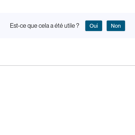
Est-ce que cela a été utile ?
Oui
Non