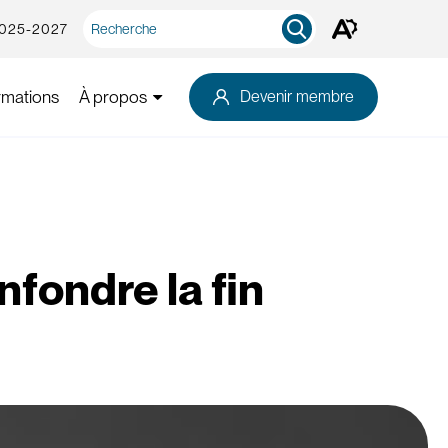
Recherche
2025-2027
Ouvrez
rapide
la
barre
d'outils
rmations
À propos
Devenir membre
d'accessibilité.
fondre la fin