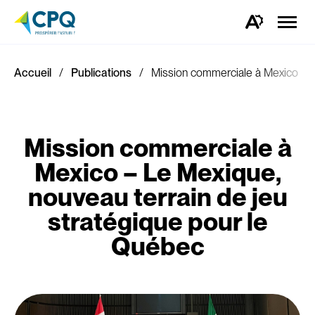
Ouvrir
la
Ouvrez
naviga
la
du
barre
site
d'outils
d'accessibilité.
Accueil
Publications
Mission commerciale à Mexico – L
Mission commerciale à
Mexico – Le Mexique,
nouveau terrain de jeu
stratégique pour le
Québec