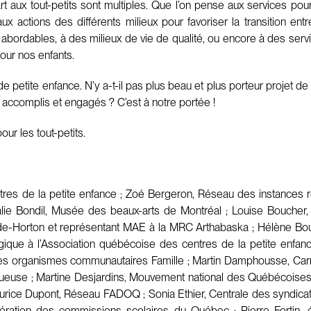
part aux tout-petits sont multiples. Que l’on pense aux services 
x actions des différents milieux pour favoriser la transition ent
ts abordables, à des milieux de vie de qualité, ou encore à des serv
our nos enfants.
 petite enfance. N’y a-t-il pas plus beau et plus porteur projet d
s accomplis et engagés ? C’est à notre portée !
ur les tout-petits.
res de la petite enfance ; Zoé Bergeron, Réseau des instances r
halie Bondil, Musée des beaux-arts de Montréal ; Louise Bouche
de-Horton et représentant MAE à la MRC Arthabaska ; Hélène Bour
ique à l’Association québécoise des centres de la petite enfan
s organismes communautaires Famille ; Martin Damphousse, Carref
ueuse ; Martine Desjardins, Mouvement national des Québécoises
ice Dupont, Réseau FADOQ ; Sonia Ethier, Centrale des syndicats 
 Fédération des commissions scolaires du Québec ; Pierre Fortin, 