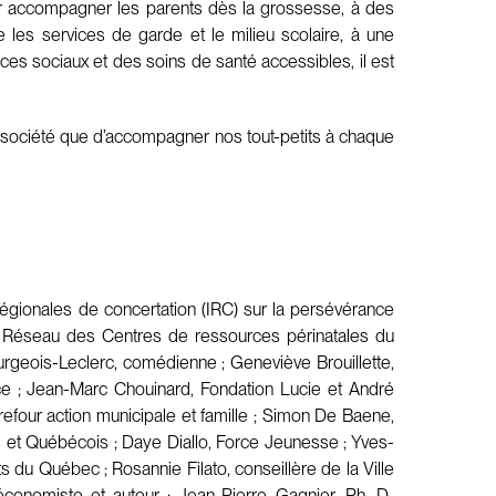
pour accompagner les parents dès la grossesse, à des
re les services de garde et le milieu scolaire, à une
ices sociaux et des soins de santé accessibles, il est
e société que d’accompagner nos tout-petits à chaque
égionales de concertation (IRC) sur la persévérance
r, Réseau des Centres de ressources périnatales du
geois-Leclerc, comédienne ; Geneviève Brouillette,
ce ; Jean-Marc Chouinard, Fondation Lucie et André
our action municipale et famille ; Simon De Baene,
 et Québécois ; Daye Diallo, Force Jeunesse ; Yves-
du Québec ; Rosannie Filato, conseillère de la Ville
économiste et auteur ; Jean-Pierre Gagnier, Ph. D.,