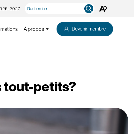
Recherche
2025-2027
Ouvrez
rapide
la
barre
d'outils
rmations
À propos
Devenir membre
d'accessibilité.
 tout-petits?