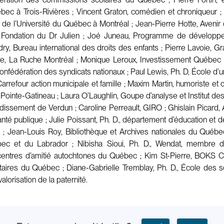
ec à Trois-Rivières ; Vincent Graton, comédien et chroniqueur 
de l’Université du Québec à Montréal ; Jean-Pierre Hotte, Avenir
en, Fondation du Dr Julien ; Joé Juneau, Programme de dévelop
y, Bureau international des droits des enfants ; Pierre Lavoie, G
re, La Ruche Montréal ; Monique Leroux, Investissement Québec 
onfédération des syndicats nationaux ; Paul Lewis, Ph. D, École d’
 Carrefour action municipale et famille ; Maxim Martin, humoriste 
de Pointe-Gatineau ; Laura O’Laughlin, Goupe d’analyse et Institut 
ondissement de Verdun ; Caroline Perreault, GIRO ; Ghislain Pica
anté publique ; Julie Poissant, Ph. D., département d’éducation et
 Jean-Louis Roy, Bibliothèque et Archives nationales du Québec
c et du Labrador ; Nibisha Sioui, Ph. D., Wendat, membre de 
ntres d’amitié autochtones du Québec ; Kim St-Pierre, BOKS Can
aires du Québec ; Diane-Gabrielle Tremblay, Ph. D., École des sc
lorisation de la paternité.