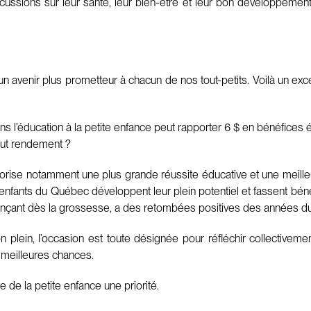
rcussions sur leur santé, leur bien-être et leur bon développement
n avenir plus prometteur à chacun de nos tout-petits. Voilà un excel
ns l’éducation à la petite enfance peut rapporter 6 $ en bénéfic
aut rendement ?
avorise notamment une plus grande réussite éducative et une meilleu
es enfants du Québec développent leur plein potentiel et fassent béné
ençant dès la grossesse, a des retombées positives des années dura
n plein, l’occasion est toute désignée pour réfléchir collectivem
 meilleures chances.
e de la petite enfance une priorité.