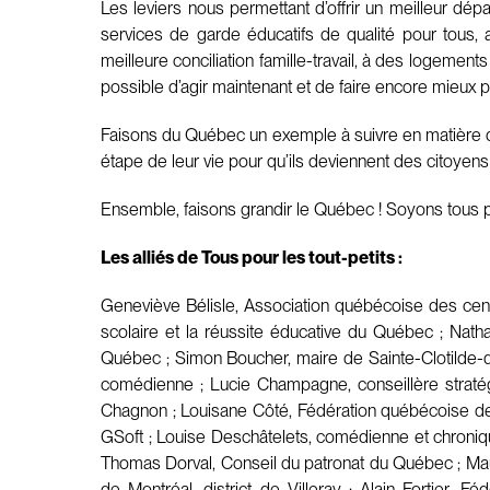
Les leviers nous permettant d’offrir un meilleur dé
services de garde éducatifs de qualité pour tous, au
meilleure conciliation famille-travail, à des logemen
possible d’agir maintenant et de faire encore mieux p
Faisons du Québec un exemple à suivre en matière de
étape de leur vie pour qu’ils deviennent des citoyen
Ensemble, faisons grandir le Québec ! Soyons tous po
Les alliés de Tous pour les tout-petits :
Geneviève Bélisle, Association québécoise des cent
scolaire et la réussite éducative du Québec ; Nat
Québec ; Simon Boucher, maire de Sainte-Clotilde-
comédienne ; Lucie Champagne, conseillère stratég
Chagnon ; Louisane Côté, Fédération québécoise de
GSoft ; Louise Deschâtelets, comédienne et chroniq
Thomas Dorval, Conseil du patronat du Québec ; Maur
de Montréal, district de Villeray ; Alain Fortier,