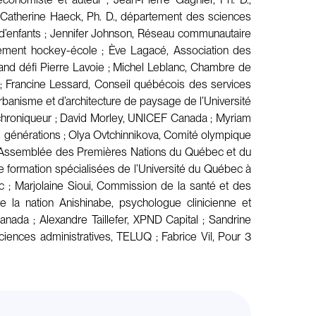
; Catherine Haeck, Ph. D., département des sciences
 d’enfants ; Jennifer Johnson, Réseau communautaire
pement hockey-école ; Ève Lagacé, Association des
rand défi Pierre Lavoie ; Michel Leblanc, Chambre de
; Francine Lessard, Conseil québécois des services
urbanisme et d’architecture de paysage de l’Université
et chroniqueur ; David Morley, UNICEF Canada ; Myriam
des générations ; Olya Ovtchinnikova, Comité olympique
rd, Assemblée des Premières Nations du Québec et du
 de formation spécialisées de l’Université du Québec à
 ; Marjolaine Sioui, Commission de la santé et des
la nation Anishinabe, psychologue clinicienne et
ada ; Alexandre Taillefer, XPND Capital ; Sandrine
iences administratives, TELUQ ; Fabrice Vil, Pour 3